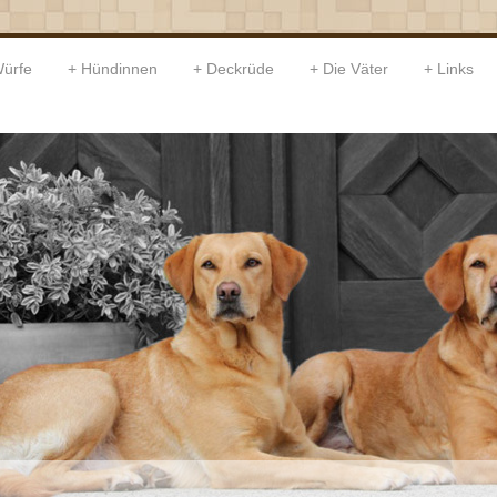
ürfe
Hündinnen
Deckrüde
Die Väter
Links