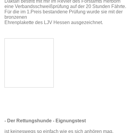
Daktari bestritt mit mir im Revier des Forstamts Herborn
eine Verbandsschweißprüfung auf der 20 Stunden Fährte.
Für die im 1.Preis bestandene Prüfung wurde sie mit der
bronzenen
Ehrenplakette des LJV Hessen ausgezeichnet.
- Der Rettungshunde - Eignungstest
ist keineswegs so einfach wie es sich anhören mag.