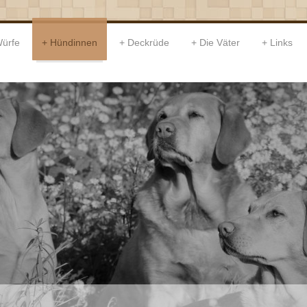
ürfe
Hündinnen
Deckrüde
Die Väter
Links